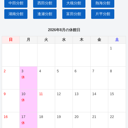
中田分館
西田分館
大槻分館
熱海分館
湖南分館
逢瀬分館
富田分館
片平分館
2026年8月の休館日
日
月
火
水
木
金
土
1
2
3
4
5
6
7
8
休
9
10
11
12
13
14
15
休
16
17
18
19
20
21
22
休