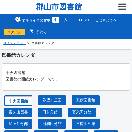
郡山市図書館
中
大
ＨＯＭＥ
こどもようへ
文字サイズの変更
ログイン
予約カート
メインメニュー
図書館カレンダー
図書館カレンダー
中央図書館
図書館の開館カレンダーです。
希望ヶ丘図
安積図書館
中央図書館
富久山図書
田村分館
喜久田分館
緑ヶ丘分館
日和田分館
三穂田分館